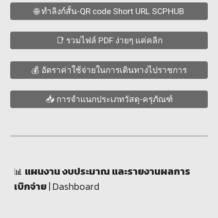
🌐 ทำลิงก์สั้น-QR code Short URL SCPHUB
📑 รวมไฟล์ PDF ง่ายๆ แค่คลิก
💰 อัตราค่าใช้จ่ายในการเดินทางไปราชการ
📥 การจำแนกประเภทวัสดุ-ครุภัณฑ์
แผนงาน งบประมาณ และรายงานผลการ
📊
เบิกจ่าย
|
Dashboard