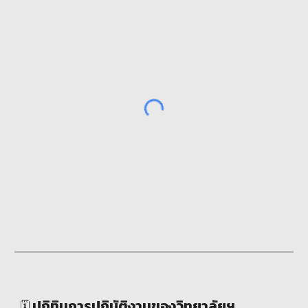
ปฏิทินการปฏิบัติงานของวิทยาลัยฯ
🗓️